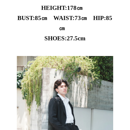
HEIGHT:178㎝
BUST:85㎝ WAIST:73㎝ HIP:85
㎝
SHOES:27.5cm