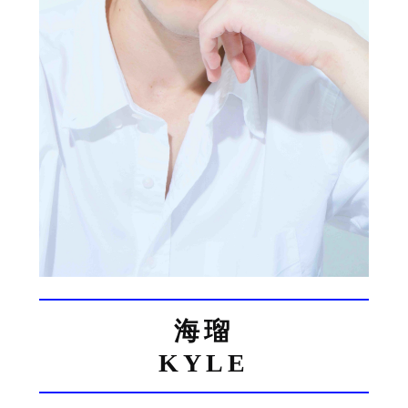
海瑠
KYLE